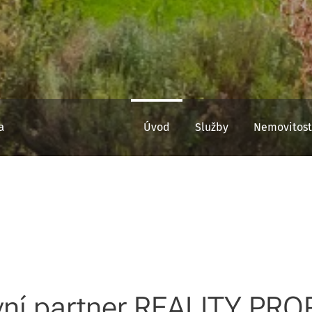
ta
Úvod
Služby
Nemovitost
ní partner REALITY PRO